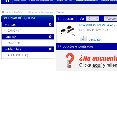
Canon
Inicio
>
Perifericos
»
Escaner
»
Accesorios
»
REFINAR BÚSQUEDA
Ver:
1 productos
Marcas
AC ADAPTER CANON DR P-150/2
5V / P-150, P-150M, P-215
CANON (1)
Familias
Consultar
ESCANER (1)
1 Productos encontrados
Subfamilias
ACCESORIOS (1)