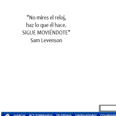
MARCAS
PC'S SOBREMESA
TELEFONIA
ORDENADORES
COMPONE