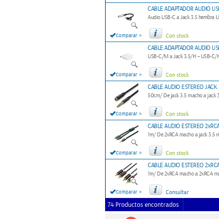
CABLE ADAPTADOR AUDIO USB
Audio USB-C a Jack 3.5 hembra 
»
Comparar
Con stock
CABLE ADAPTADOR AUDIO USB
USB-C/M a Jack 3.5/H + USB-C/H
»
Comparar
Con stock
CABLE AUDIO ESTEREO JACK 
50cm/ De jack 3.5 macho a jack 
»
Comparar
Con stock
CABLE AUDIO ESTEREO 2xRC
1m/ De 2xRCA macho a jack 3.5
»
Comparar
Con stock
CABLE AUDIO ESTEREO 2xRC
1m/ De 2xRCA macho a 2xRCA m
»
Comparar
Consultar
74 Productos encontrados