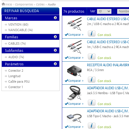
Audio
Inicio
>
Componentes
»
Cables
»
REFINAR BÚSQUEDA
Ver:
74 productos
Marcas
CABLE AUDIO ESTEREO USB-C
2m / USB-C macho a 2 RCA mach
VENTION (60)
NANOCABLE (14)
»
Comparar
Con stock
Familias
CABLE AUDIO ESTEREO USB-C
CABLES (74)
1m / USB-C macho a 2 RCA mach
Subfamilias
AUDIO (74)
»
Comparar
Con stock
Parámetros
RECEPTOR AUDIO INALAMBR
RCA / 3.5mm
Conector 2
Longitud
»
Comparar
Con stock
Cable para PSU
Conector 1
ADAPTADOR AUDIO USB-C/M J
Jack 3.5 Hembra - USB Tipo-C M
»
Comparar
Con stock
ADAPTADOR AUDIO USB-C/M J
USB Tipo-C Macho - Jack 3.5 H
»
Comparar
Con stock