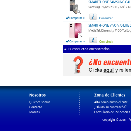
SMARTPHONE SAMSUNG GALAXY
Samsung Exynos 2600 / 6,9" / 12
»
Comparar
Consultar
SMARTPHONE VIVO V70 LITE 5
MediaTek Dimensity 7400-Turbo /
»
Comparar
Con stock
408 Productos encontrados
Nosotros
Zona de Clientes
Quienes somos
Alta como nuevo cliente
Contacto
¿Olvidó su contraseña?
Marcas
Formulario de Incidencias
Po
Copyright © 2026 |