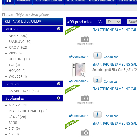
Smartphone
Inicio
>
Telefonia
»
REFINAR BÚSQUEDA
Ver:
408 productos
Marcas
SMARTPHONE SAMSUNG GALAX
APPLE (230)
SAMSUNG (69)
XIAOMI (62)
VIVO (24)
»
Comparar
Consultar
ULEFONE (10)
SMARTPHONE SAMSUNG GALAX
TCL (8)
Snapdragon 8 Elite Gen 5 / 8" / 
HONOR (4)
WOLDER (1)
»
Comparar
Consultar
Familias
SMARTPHONE SAMSUNG GALAX
SMARTPHONE (408)
Subfamilias
6.3'' - 7'' (212)
REACONDICIONADO (161)
»
Comparar
Consultar
6"-6.2" (20)
8" (8)
SMARTPHONE SAMSUNG GALAX
5.5" (6)
4.7" (1)