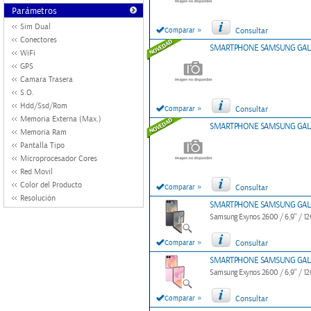
Parámetros
Sim Dual
»
Comparar
Consultar
Conectores
SMARTPHONE SAMSUNG GALAX
WiFi
GPS
Camara Trasera
S.O.
Hdd/Ssd/Rom
»
Comparar
Consultar
Memoria Externa (Max.)
SMARTPHONE SAMSUNG GALAXY
Memoria Ram
Pantalla Tipo
Microprocesador Cores
Red Movil
Color del Producto
»
Comparar
Consultar
Resolución
SMARTPHONE SAMSUNG GALAXY
Samsung Exynos 2600 / 6,9" / 12
»
Comparar
Consultar
SMARTPHONE SAMSUNG GALAXY
Samsung Exynos 2600 / 6,9" / 12
»
Comparar
Consultar