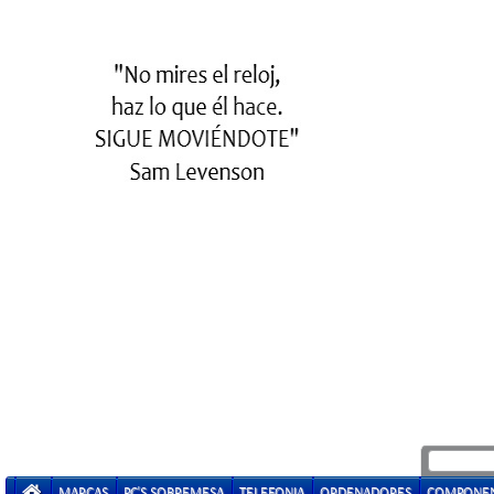
MARCAS
PC'S SOBREMESA
TELEFONIA
ORDENADORES
COMPONE