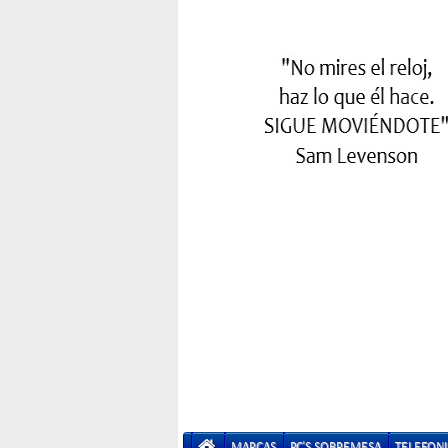
MARCAS
PC'S SOBREMESA
TELEFONI