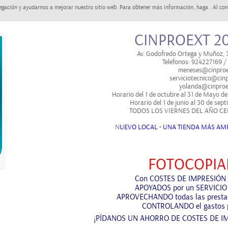
egación y ayudarnos a mejorar nuestro sitio web. Para obtener más información, haga . Al con
CINPROEXT 20
Av. Godofredo Ortega y Muñoz,
Telefonos: 924227169 
meneses@cinproe
serviciotecnico@cinp
yolanda@cinproe
Horario del 1 de octubre al 31 de Mayo de
Horario del 1 de junio al 30 de sep
TODOS LOS VIERNES DEL AÑO CE
N
UEVO LOCAL - UNA TIENDA MÁS AMP
FOTOCOPIA
Con
COSTES DE IMPRESIÓN
APOYADOS
por un SERVICIO
APROVECHANDO
todas las prest
CONTROLANDO
el gastos 
¡PÍDANOS UN AHORRO DE COSTES DE I