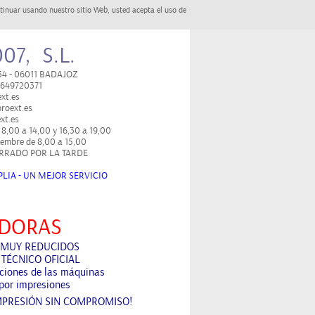
tinuar usando nuestro sitio Web, usted acepta el uso de
07, S.L.
 34 - 06011 BADAJOZ
/ 649720371
xt.es
roext.es
xt.es
 8,00 a 14,00 y 16,30 a 19,00
tiembre de 8,00 a 15,00
RRADO POR LA TARDE
LIA - UN MEJOR SERVICIO
DORAS
 MUY REDUCIDOS
 TÉCNICO OFICIAL
aciones de las máquinas
por impresiones
MPRESIÓN SIN COMPROMISO!