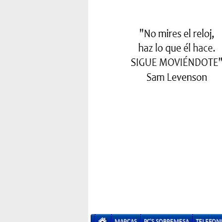
MARCAS
PC'S SOBREMESA
TELEFONI