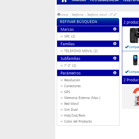
1"-2"
Inicio
>
Telefonia
»
Telefono movil
»
REFINAR BÚSQUEDA
2 produc
Marcas
SPC (2)
Familias
Compar
TELEFONO MOVIL (2)
Subfamilias
1"-2" (2)
Compar
Parámetros
2 Produc
Resolución
Conectores
GPS
Memoria Externa (Max.)
Red Movil
Sim Dual
Hdd/Ssd/Rom
Color del Producto