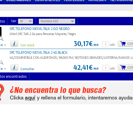
Ver:
tos
SPC TELEFONO MOVIL TALK 2 GO NEGRO
Móvil SPC Talk 2 Go para Personas Mayores/ Negro
30,17€
CO
»
uds.
PVP
ar
Con stock
SPC TELEFONO MOVIL TALK 2 4G BLACK
4G/COMPATIBLE CON AUDIFONOS/ RADIO FM/ BOTONES GRANDES/LINTERNA/MANOS LI
42,41€
CO
»
uds.
PVP
ar
Consultar
tos encontrados