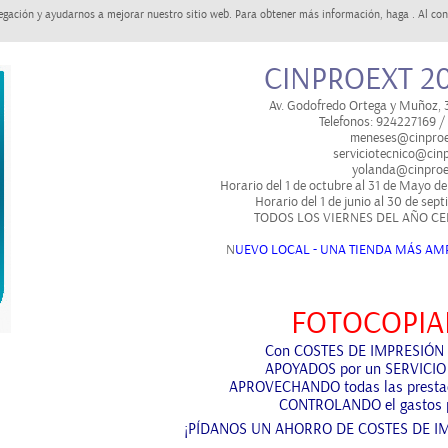
egación y ayudarnos a mejorar nuestro sitio web. Para obtener más información, haga . Al con
CINPROEXT 20
Av. Godofredo Ortega y Muñoz,
Telefonos: 924227169 
meneses@cinproe
serviciotecnico@cinp
yolanda@cinproe
Horario del 1 de octubre al 31 de Mayo de
Horario del 1 de junio al 30 de sep
TODOS LOS VIERNES DEL AÑO CE
N
UEVO LOCAL - UNA TIENDA MÁS AMP
FOTOCOPIA
Con
COSTES DE IMPRESIÓN
APOYADOS
por un SERVICIO
APROVECHANDO
todas las prest
CONTROLANDO
el gastos 
¡PÍDANOS UN AHORRO DE COSTES DE I