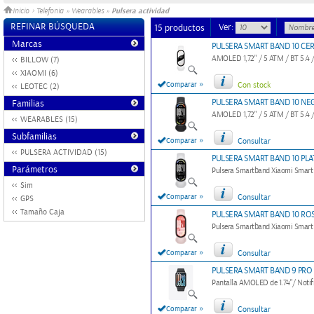
Pulsera actividad
Inicio
>
Telefonia
»
Wearables
»
REFINAR BÚSQUEDA
Ver:
15 productos
Marcas
PULSERA SMART BAND 10 CER
AMOLED 1,72" / 5 ATM / BT 5.4 /
BILLOW (7)
XIAOMI (6)
»
Comparar
Con stock
LEOTEC (2)
PULSERA SMART BAND 10 N
Familias
AMOLED 1,72" / 5 ATM / BT 5.4 /
WEARABLES (15)
Subfamilias
»
Comparar
Consultar
PULSERA ACTIVIDAD (15)
PULSERA SMART BAND 10 PLA
Parámetros
Pulsera Smartband Xiaomi Smart
Sim
»
Comparar
Consultar
GPS
Tamaño Caja
PULSERA SMART BAND 10 RO
Pulsera Smartband Xiaomi Smar
»
Comparar
Consultar
PULSERA SMART BAND 9 PRO
Pantalla AMOLED de 1.74"/ Notifi
»
Comparar
Consultar