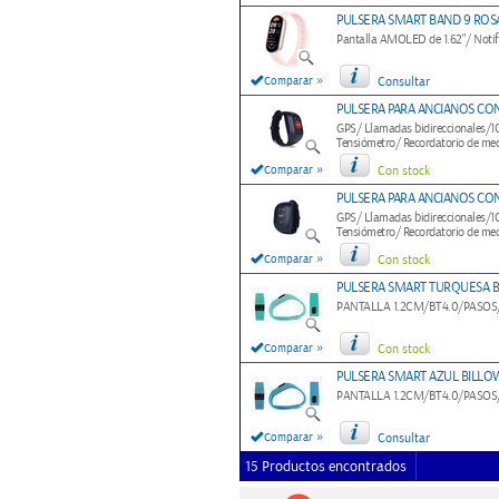
PULSERA SMART BAND 9 ROSA
Pantalla AMOLED de 1.62"/ Notifi
»
Comparar
Consultar
PULSERA PARA ANCIANOS CO
GPS/ Llamadas bidireccionales/1
Tensiómetro/ Recordatorio de med
»
Comparar
Con stock
PULSERA PARA ANCIANOS CO
GPS/ Llamadas bidireccionales/1
Tensiómetro/ Recordatorio de med
»
Comparar
Con stock
PULSERA SMART TURQUESA 
PANTALLA 1.2CM/BT4.0/PASO
»
Comparar
Con stock
PULSERA SMART AZUL BILLO
PANTALLA 1.2CM/BT4.0/PASO
»
Comparar
Consultar
15 Productos encontrados