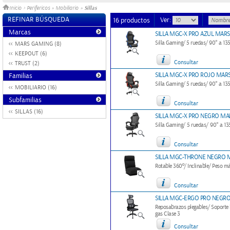
Sillas
Inicio
>
Perifericos
»
Mobiliario
»
REFINAR BÚSQUEDA
Ver:
16 productos
Marcas
SILLA MGC-X PRO AZUL MAR
Silla Gaming/ 5 ruedas/ 90° a 13
MARS GAMING (8)
KEEPOUT (6)
Consultar
TRUST (2)
SILLA MGC-X PRO ROJO MAR
Familias
Silla Gaming/ 5 ruedas/ 90° a 13
MOBILIARIO (16)
Subfamilias
Consultar
SILLAS (16)
SILLA MGC-X PRO NEGRO MA
Silla Gaming/ 5 ruedas/ 90° a 13
Consultar
SILLA MGC-THRONE NEGRO 
Rotable 360º/ Inclinable/ Peso m
Consultar
SILLA MGC-ERGO PRO NEGR
Reposabrazos plegables/ Soporte 
gas Clase 3
Consultar