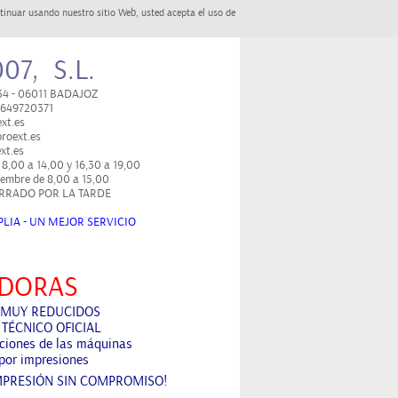
tinuar usando nuestro sitio Web, usted acepta el uso de
07, S.L.
 34 - 06011 BADAJOZ
/ 649720371
xt.es
roext.es
xt.es
 8,00 a 14,00 y 16,30 a 19,00
tiembre de 8,00 a 15,00
RRADO POR LA TARDE
LIA - UN MEJOR SERVICIO
DORAS
 MUY REDUCIDOS
 TÉCNICO OFICIAL
aciones de las máquinas
por impresiones
MPRESIÓN SIN COMPROMISO!