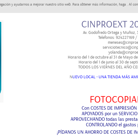
egación y ayudarnos a mejorar nuestro sitio web. Para obtener más información, haga . Al con
CINPROEXT 20
Av. Godofredo Ortega y Muñoz,
Telefonos: 924227169 
meneses@cinproe
serviciotecnico@cinp
yolanda@cinproe
Horario del 1 de octubre al 31 de Mayo de
Horario del 1 de junio al 30 de sep
TODOS LOS VIERNES DEL AÑO CE
N
UEVO LOCAL - UNA TIENDA MÁS AMP
FOTOCOPIA
Con
COSTES DE IMPRESIÓN
APOYADOS
por un SERVICIO
APROVECHANDO
todas las prest
CONTROLANDO
el gastos 
¡PÍDANOS UN AHORRO DE COSTES DE I