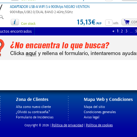
ADAPTADOR USB-A WIFI 5.4 900Mps NEGRO VENTION
900Mbps/USB2.0/DUAL BAND 2.4GHz/5GHz
15,13€
CO
uds.
PVP
Con stock
«
1
2
3
…
uctos encontrados
Zona de Clientes
Mapa Web y Condiciones
Alta como nuevo cliente
Mapa del sitio
¿Olvidó su contraseña?
Condiciones generales
Formulario de Incidencias
Aviso legal
Politica de privacidad
Política de cookies
Copyright © 2026 |
|