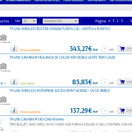
Ver:
«
1
2
3
…
uctos
Página:
TP-LINK WIRELESS ROUTER OMADA FUSION 2.5G + SWITCH 4 PUERTOS
343,27€
CO
uds.
PVP
Próximamente
TP-LINK CAMARA IP VIGILANCIA 2K COLOR WIFI DOBLE LENTE TAPO C245D
85,83€
CO
»
uds.
PVP
ar
Con stock
TP-LINK WIRELESS ENTERPRISE ACCESS POINT AX3000 + 12V DC PARED
137,29€
CO
uds.
PVP
Próximamente
TP-LINK CAMARA IP VIGI C340-W(4mm)
TIPO BULLET/ 4MP/ OP55/ WI-FI/ VISIÓN NOCTURNA A COLOR/ H.265+/ CONTROL CON APP