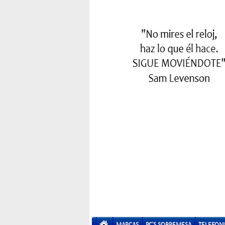
MARCAS
PC'S SOBREMESA
TELEFONI