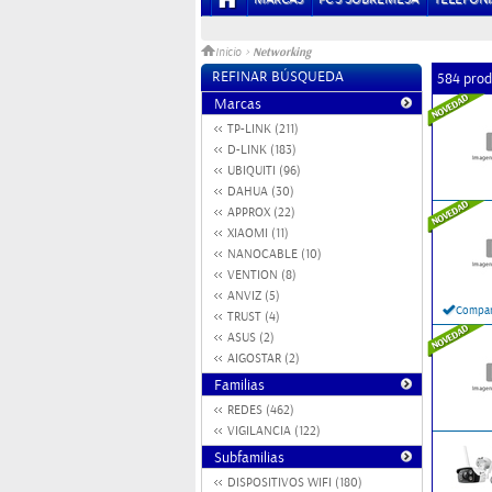
Networking
Inicio
>
REFINAR BÚSQUEDA
584 prod
Marcas
TP-LINK (211)
D-LINK (183)
UBIQUITI (96)
DAHUA (30)
APPROX (22)
XIAOMI (11)
NANOCABLE (10)
VENTION (8)
ANVIZ (5)
Compar
TRUST (4)
ASUS (2)
AIGOSTAR (2)
Familias
REDES (462)
VIGILANCIA (122)
Subfamilias
DISPOSITIVOS WIFI (180)