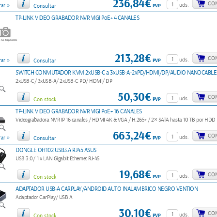
236,84€
CO
»
uds.
PVP
ar
Consultar
TP-LINK VIDEO GRABADOR NVR VIGI PoE+ 4 CANALES
213,28€
CO
»
uds.
PVP
ar
Consultar
SWITCH CONMUTADOR KVM 2xUSB-C a 3xUSB-A+2xPD/HDMI/DP/AUDIO NANOCABLE
2xUSB-C/ 3xUSB-A/ 2xUSB-C PD/ HDMI/ DP
50,30€
CO
uds.
PVP
Con stock
TP-LINK VIDEO GRABADOR NVR VIGI PoE+ 16 CANALES
Videograbadora NVR IP 16 canales / HDMI 4K & VGA / H.265+ / 2× SATA hasta 10 TB por HDD
663,24€
CO
»
uds.
PVP
ar
Consultar
DONGLE OH102 USB3.A RJ45 ASUS
USB 3.0/ 1 x LAN Gigabit Ethernet RJ-45
19,68€
CO
uds.
PVP
Con stock
ADAPTADOR USB-A CARPLAY/ANDROID AUTO INALAMBRICO NEGRO VENTION
Adaptador CarPlay/ USB A
30,10€
CO
uds.
PVP
Con stock