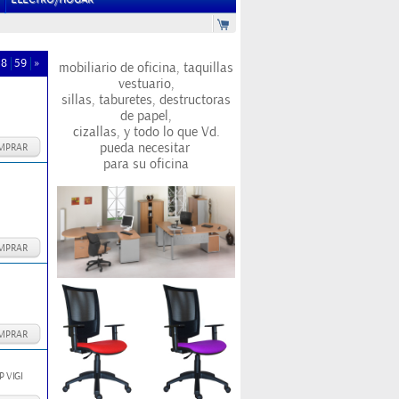
58
59
»
mobiliario de oficina, taquillas
vestuario,
sillas, taburetes, destructoras
de papel,
cizallas, y todo lo que Vd.
pueda necesitar
MPRAR
para su oficina
MPRAR
MPRAR
 VIGI