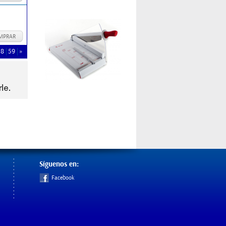
MPRAR
58
59
»
Síguenos en:
Facebook